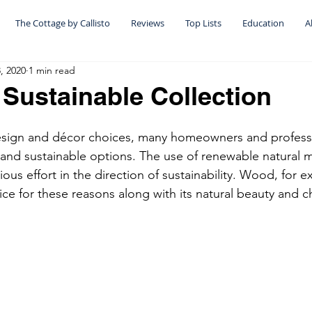
The Cottage by Callisto
Reviews
Top Lists
Education
A
, 2020
1 min read
Sustainable Collection
sign and décor choices, many homeowners and professi
 and sustainable options. The use of renewable natural ma
us effort in the direction of sustainability. Wood, for ex
ce for these reasons along with its natural beauty and ch