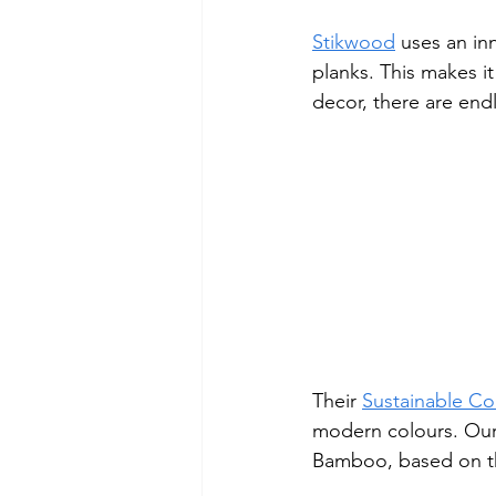
Stikwood
 uses an in
planks. This makes it
decor, there are end
Their 
Sustainable Co
modern colours. Our
Bamboo, based on the