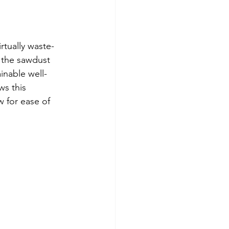
rtually waste-
g the sawdust 
inable well-
s this 
 for ease of 