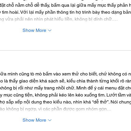
đặt chỗ nằm chỗ dễ thấy, bấm qua lại giữa mấy mục thấy phản h
tìm hoài. Với lại mấy phần thông tin họ trình bày theo dạng bản
g vừa phải nên nhìn phát hiểu liền, không bị dính chữ.…
Show More
ữa mình cũng tò mò bấm vào xem thử cho biết, chứ không có n
o là thấy giao diện khá sạch sẽ, kiểu chia thành từng khối rõ rà
không bị rối như mấy trang nhồi chữ. Mình để ý cái menu đặt ch
y mục cũng tiện, không phải kéo lên kéo xuống tìm. Lướt tầm và
 họ sắp xếp nội dung theo kiểu nào, nhìn khá “dễ thở”. Nói chung
vào không bị ngợp, vì các phần được gom nhóm gọn…
Show More