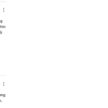
g 
hìn 
i 
ông 
. 