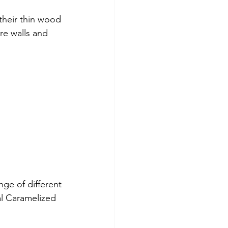
 their thin wood 
ure walls and 
nge of different 
l Caramelized 