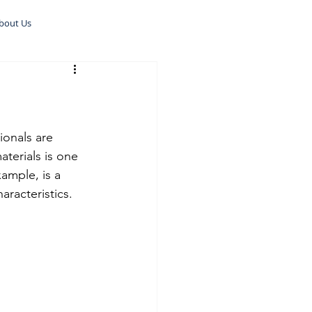
bout Us
onals are 
terials is one 
ample, is a 
aracteristics.