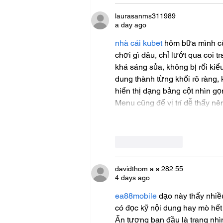
laurasanms311989
a day ago
nhà cái kubet
 hôm bữa mình cũ
chơi gì đâu, chỉ lướt qua coi t
khá sáng sủa, không bị rối kiể
dung thành từng khối rõ ràng,
hiển thị dạng bảng cột nhìn gọn
Menu cũng để vị trí dễ thấy n
Like
Reply
davidthom.a.s.282.55
4 days ago
ea88mobile
 dạo này thấy nhi
có đọc kỹ nội dung hay mò hết 
Ấn tượng ban đầu là trang nhìn