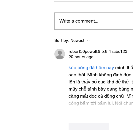
Write a comment...
Walnut Serving Board – by
Sort by:
Newest
CraftDose
robert50powell.9.5.8.4+abc123
20 hours ago
kèo bóng đá hôm nay
 mình th
sao thôi. Mình không định đọc
lên là thấy bố cục khá dễ thở,
mấy chỗ trình bày dạng bảng nh
căng mắt đọc cả đống chữ. Mìn
công bấm tới bấm lui. Nói ch
Like
Reply