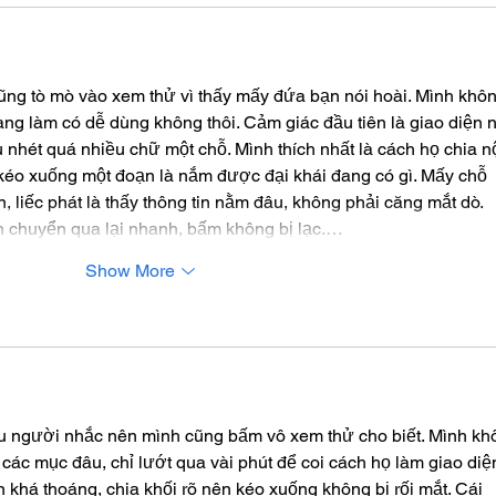
ng tò mò vào xem thử vì thấy mấy đứa bạn nói hoài. Mình khôn
rang làm có dễ dùng không thôi. Cảm giác đầu tiên là giao diện n
u nhét quá nhiều chữ một chỗ. Mình thích nhất là cách họ chia nộ
 kéo xuống một đoạn là nắm được đại khái đang có gì. Mấy chỗ 
, liếc phát là thấy thông tin nằm đâu, không phải căng mắt dò. 
ên chuyển qua lại nhanh, bấm không bị lạc.…
Show More
ều người nhắc nên mình cũng bấm vô xem thử cho biết. Mình kh
các mục đâu, chỉ lướt qua vài phút để coi cách họ làm giao diện
 khá thoáng, chia khối rõ nên kéo xuống không bị rối mắt. Cái 