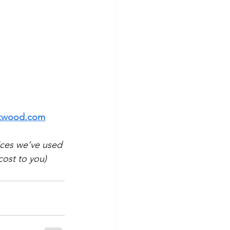
ikwood.com
ices we’ve used 
cost to you)