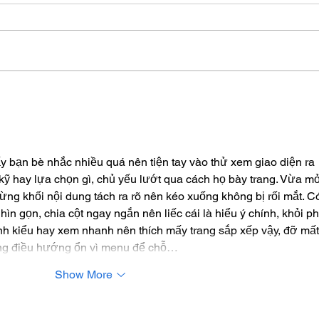
What is the Difference
Whic
Between Granite and
Floo
Marble?
or P
ấy bạn bè nhắc nhiều quá nên tiện tay vào thử xem giao diện ra 
 kỹ hay lựa chọn gì, chủ yếu lướt qua cách họ bày trang. Vừa m
 từng khối nội dung tách ra rõ nên kéo xuống không bị rối mắt. C
ìn gọn, chia cột ngay ngắn nên liếc cái là hiểu ý chính, khỏi ph
h kiểu hay xem nhanh nên thích mấy trang sắp xếp vậy, đỡ mất
ung điều hướng ổn vì menu để chỗ…
Show More