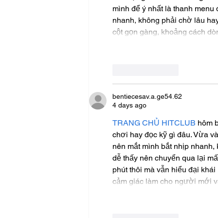
mình để ý nhất là thanh menu 
nhanh, không phải chờ lâu hay 
cột gọn gàng, khoảng cách dòn
Like
Reply
bentiecesav.a.ge54.62
4 days ago
TRANG CHỦ HITCLUB
 hôm b
chơi hay đọc kỹ gì đâu. Vừa và
nên mắt mình bắt nhịp nhanh, 
dễ thấy nên chuyển qua lại mấ
phút thôi mà vẫn hiểu đại khái
cảm giác làm cho người mới 