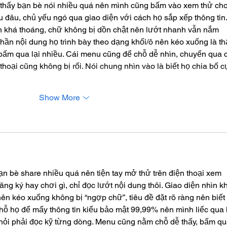
 thấy bạn bè nói nhiều quá nên mình cũng bấm vào xem thử cho
âu đâu, chủ yếu ngó qua giao diện với cách họ sắp xếp thông tin.
ìn khá thoáng, chữ không bị dồn chật nên lướt nhanh vẫn nắm 
hần nội dung họ trình bày theo dạng khối/ô nên kéo xuống là th
bấm qua lại nhiều. Cái menu cũng để chỗ dễ nhìn, chuyển qua 
hoại cũng không bị rối. Nói chung nhìn vào là biết họ chia bố c
Show More
ạn bè share nhiều quá nên tiện tay mở thử trên điện thoại xem 
ăng ký hay chơi gì, chỉ đọc lướt nội dung thôi. Giao diện nhìn k
ên kéo xuống không bị “ngợp chữ”, tiêu đề đặt rõ ràng nên biết 
ỗ họ để mấy thông tin kiểu bảo mật 99,99% nên mình liếc qua 
hỏi phải đọc kỹ từng dòng. Menu cũng nằm chỗ dễ thấy, bấm qu