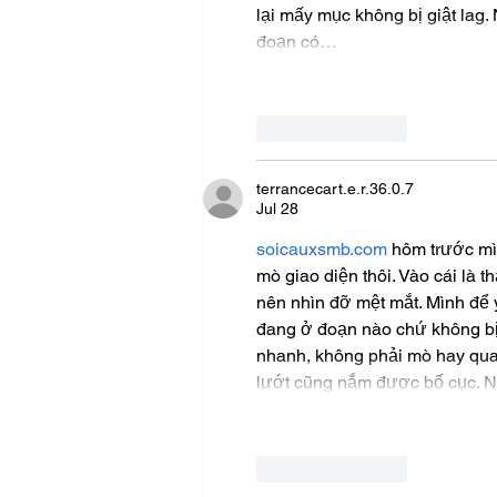
lại mấy mục không bị giật lag.
đoạn có…
Like
Reply
terrancecart.e.r.36.0.7
Jul 28
soicauxsmb.com
 hôm trước mìn
mò giao diện thôi. Vào cái là t
nên nhìn đỡ mệt mắt. Mình để ý
đang ở đoạn nào chứ không bị l
nhanh, không phải mò hay quay
lướt cũng nắm được bố cục. Nhì
Like
Reply