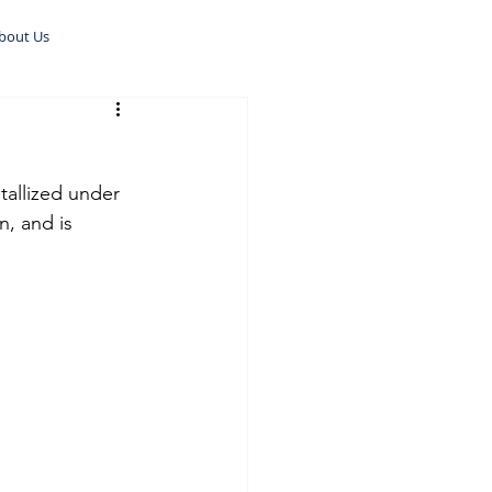
bout Us
tallized under 
, and is 