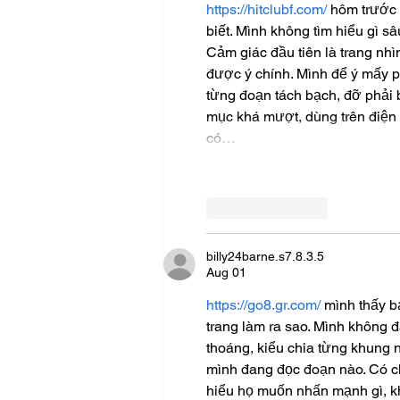
https://hitclubf.com/
 hôm trước
biết. Mình không tìm hiểu gì s
Cảm giác đầu tiên là trang nh
được ý chính. Mình để ý mấy p
từng đoạn tách bạch, đỡ phải 
mục khá mượt, dùng trên điện t
có…
Like
Reply
billy24barne.s7.8.3.5
Aug 01
https://go8.gr.com/
 mình thấy b
trang làm ra sao. Mình không đ
thoáng, kiểu chia từng khung n
mình đang đọc đoạn nào. Có ch
hiểu họ muốn nhấn mạnh gì, k