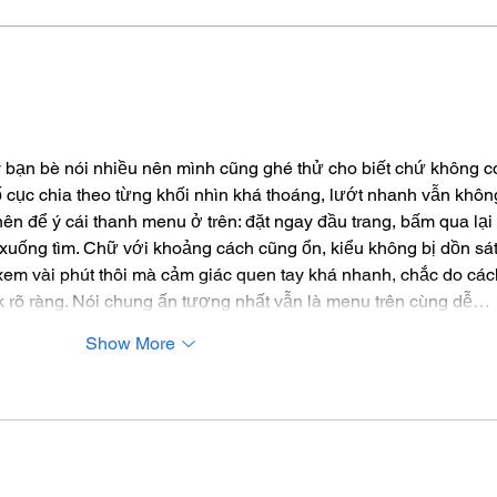
How Are Stone Slabs
What
Made?
Betw
Marb
 bạn bè nói nhiều nên mình cũng ghé thử cho biết chứ không c
ố cục chia theo từng khối nhìn khá thoáng, lướt nhanh vẫn không
nên để ý cái thanh menu ở trên: đặt ngay đầu trang, bấm qua lại 
xuống tìm. Chữ với khoảng cách cũng ổn, kiểu không bị dồn sát
xem vài phút thôi mà cảm giác quen tay khá nhanh, chắc do các
k rõ ràng. Nói chung ấn tượng nhất vẫn là menu trên cùng dễ…
Show More