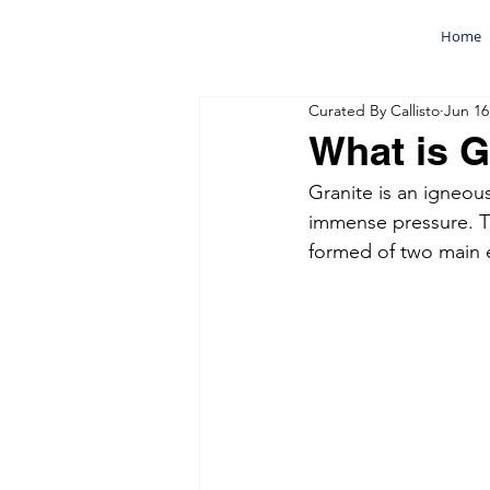
Home
Curated By Callisto
Jun 16
What is G
Granite is an igneou
immense pressure. Th
formed of two main e