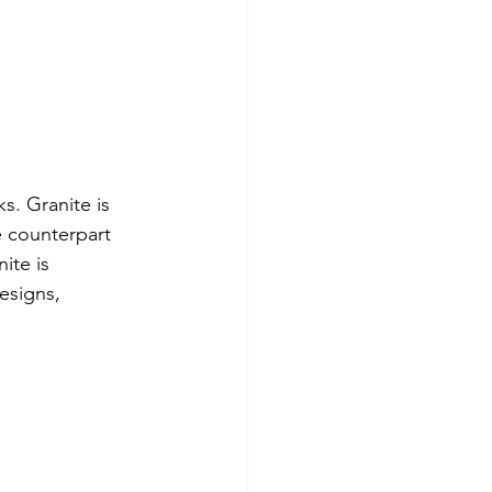
 
s. Granite is 
e counterpart 
ite is 
esigns, 