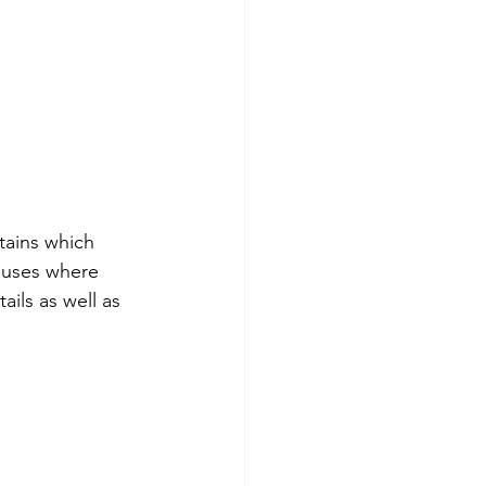
tains which 
 uses where 
ails as well as 