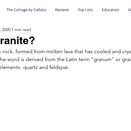
The Cottage by Callisto
Reviews
Top Lists
Education
A
, 2020
1 min read
ranite?
s rock, formed from molten lava that has cooled and crys
e word is derived from the Latin term “granum” or grain
lements: quartz and feldspar. 