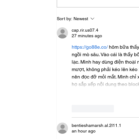
What is the difference
Sort by:
Newest
between Carrara, Calacatta
and Statuario marble?
cap.rir.us07.4
27 minutes ago
https://go88e.co/
 hôm bữa thấy
ngồi mò sâu. Vào cái là thấy b
lạc. Mình hay dùng điện thoại 
mượt, không phải kéo lên kéo 
nên đọc đỡ mỏi mắt. Mình chỉ 
họ sắp xếp nội dung theo bloc
Like
Reply
bentieshamarsh.al.2l11.1
an hour ago