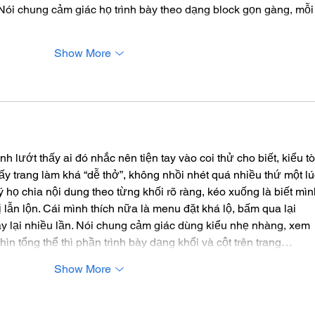
 Nói chung cảm giác họ trình bày theo dạng block gọn gàng, mỗi
Show More
h lướt thấy ai đó nhắc nên tiện tay vào coi thử cho biết, kiểu tò
hấy trang làm khá “dễ thở”, không nhồi nhét quá nhiều thứ một lú
 họ chia nội dung theo từng khối rõ ràng, kéo xuống là biết mìn
ẫn lộn. Cái mình thích nữa là menu đặt khá lộ, bấm qua lại 
 lại nhiều lần. Nói chung cảm giác dùng kiểu nhẹ nhàng, xem 
n tổng thể thì phần trình bày dạng khối và cột trên trang…
Show More