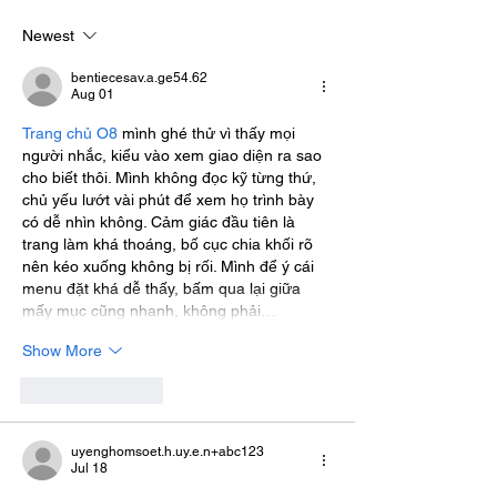
Marble?
Newest
bentiecesav.a.ge54.62
Aug 01
Trang chủ O8
 mình ghé thử vì thấy mọi 
người nhắc, kiểu vào xem giao diện ra sao 
cho biết thôi. Mình không đọc kỹ từng thứ, 
chủ yếu lướt vài phút để xem họ trình bày 
có dễ nhìn không. Cảm giác đầu tiên là 
trang làm khá thoáng, bố cục chia khối rõ 
nên kéo xuống không bị rối. Mình để ý cái 
menu đặt khá dễ thấy, bấm qua lại giữa 
mấy mục cũng nhanh, không phải…
Show More
Like
Reply
uyenghomsoet.h.uy.e.n+abc123
Jul 18