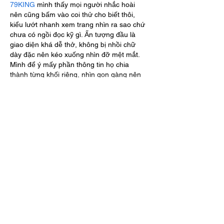
79KING
 mình thấy mọi người nhắc hoài 
nên cũng bấm vào coi thử cho biết thôi, 
kiểu lướt nhanh xem trang nhìn ra sao chứ 
chưa có ngồi đọc kỹ gì. Ấn tượng đầu là 
giao diện khá dễ thở, không bị nhồi chữ 
dày đặc nên kéo xuống nhìn đỡ mệt mắt. 
Mình để ý mấy phần thông tin họ chia 
thành từng khối riêng, nhìn gọn gàng nên 
muốn tìm cái gì thì liếc phát là thấy ngay.…
Show More
Like
Reply
savannapatt.er.s.on.7.0.4
Jul 17
https://sc88ad.com/
 mình ghé thử vì thấy 
bạn bè nói qua, kiểu vào xem giao diện thôi 
chứ chưa có ý định làm gì nhiều. Cảm giác 
đầu tiên là trang tải khá nhanh, nhìn sạch 
sẽ, các khối nội dung tách ra rõ nên lướt 
không bị “ngợp”. Mình thích mấy tiêu 