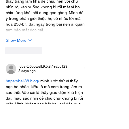
thấy trang làm khá dễ chịu, nền với chữ 
nhìn rõ, kéo xuống không bị rối mắt vì họ 
chia từng khối nội dung gọn gàng. Mình để 
ý trong phần giới thiệu họ có nhắc tới mã 
hóa 256-bit, đặt ngay trong bài nên ai quan 
tâm bảo mật đọc cái…
Show More
Like
Reply
robert50powell.9.5.8.4+abc123
3 days ago
https://ball88.blog/
 mình lướt thử vì thấy 
bạn bè nhắc, kiểu tò mò xem trang làm ra 
sao thôi. Vào cái là thấy giao diện khá hiện 
đại, màu sắc nhìn dễ chịu chứ không bị rối 
mắt. Mình không đọc hết bài, chỉ đảo qua 
mấy mục chính thì thấy họ chia nội dung 
theo từng khối rõ ràng, kéo xuống vẫn theo 
mạch nên không bị lạc. Có đoạn nói về việc 
nền tảng hoạt động hợp pháp dưới…